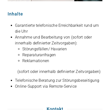
Inhalte
Garan­tierte tele­fo­ni­sche Erreich­bar­keit rund um
die Uhr
Annahme und Bear­bei­tung von (sofort oder
inner­halb defi­nier­ter Zeitvorgaben):
Störungsfällen/ Hava­rien
Repa­ra­tur­an­fra­gen
Rekla­ma­tio­nen
(sofort oder inner­halb defi­nier­ter Zeitvorgaben)
Tele­fo­ni­sche Bera­tung zur Störungsbeseitigung
Online-Sup­port via Remote-Service
Kontakt