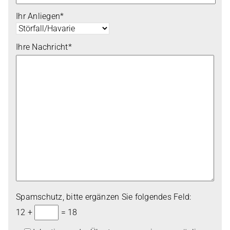
Ihr Anliegen*
Ihre Nachricht*
Spam­schutz, bitte ergän­zen Sie fol­gen­des Feld:
12 +
= 18