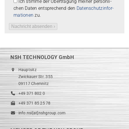
Ich stimme der Über­tra­gung mei­ner per­sön­li­
chen Daten ent­spre­chend den
Daten­schutz­in­for­
ma­tio­nen
zu.
NSH TECHNOLOGY GmbH
Hauptsitz
Zwickauer Str. 355
09117 Chemnitz
+49 371 802 0
+49 371 85 25 78
info.nsi[at]nshgroup.com