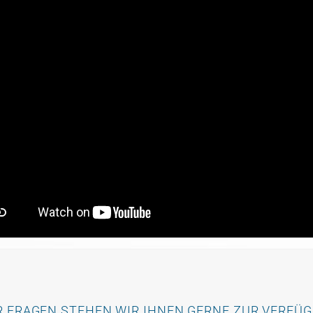
r
at]nshgroup.com
R FRAGEN STEHEN WIR IHNEN GERNE ZUR VERFÜ