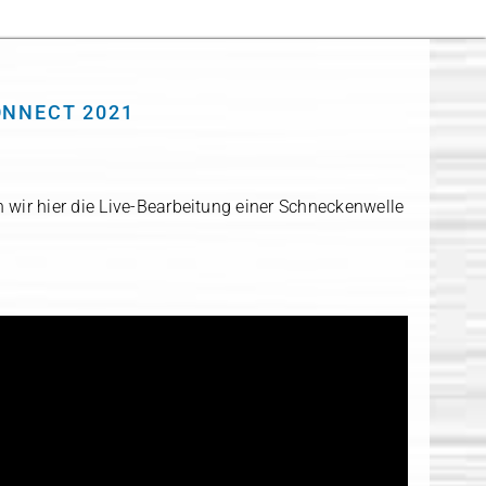
ONNECT 2021
 wir hier die Live-Bear­bei­tung einer Schne­cken­welle