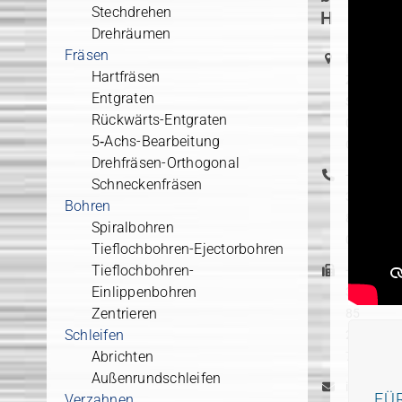
Stechdrehen
H
Drehräumen
Fräsen
Hauptsitz
Hartfräsen
Zwickaue
Entgraten
Str. 355
Rückwärts-Entgraten
09117
5‑Achs-Bearbeitung
Chemnitz
Drehfräsen-Orthogonal
+49
Schneckenfräsen
371
Bohren
802
Spiralbohren
0
Tieflochbohren-Ejectorbohren
Tieflochbohren-
+49
Einlippenbohren
371
Zentrieren
85
Schleifen
25
Abrichten
78
Außenrundschleifen
info.nsi[
FÜ
Verzahnen