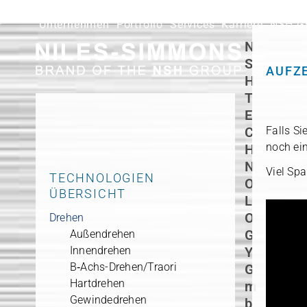
Skip
to
Unternehmen
Portfolio
Services
Karriere
NSH G
content
N
S
AUFZE
H
T
E
C
Falls Si
noch ein­
H
N
Viel Sp
TECHNOLOGIEN
O
ÜBERSICHT
L
O
Drehen
G
Außendrehen
Innendrehen
Y
B‑Achs-Drehen/Traori
G
Hartdrehen
m
Gewindedrehen
b