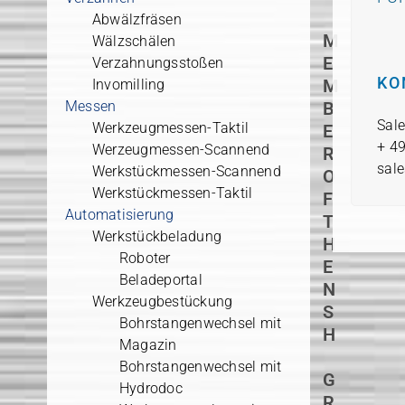
Abwälzfräsen
M
Wälzschälen
E
Verzahnungsstoßen
KO
M
Invomilling
Messen
B
Sale
Werkzeugmessen-Taktil
E
+ 4
Werzeugmessen-Scannend
R
sal
Werkstückmessen-Scannend
O
Werkstückmessen-Taktil
F
Automatisierung
T
Werkstückbeladung
H
Roboter
E
Beladeportal
N
Werkzeugbestückung
S
Bohrstangenwechsel mit
H
Magazin
Bohrstangenwechsel mit
G
Hydrodoc
R