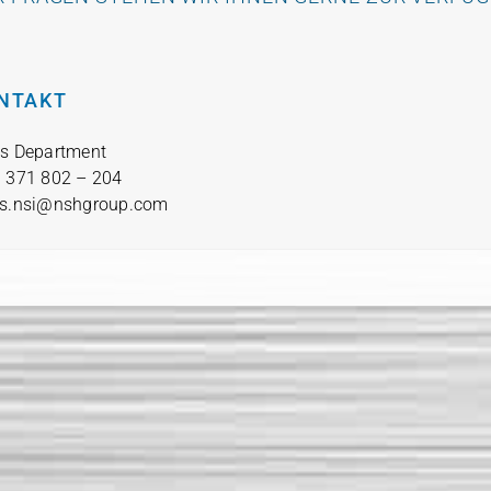
NTAKT
s Depart­ment
9 371 802 – 204
es.nsi@nshgroup.com