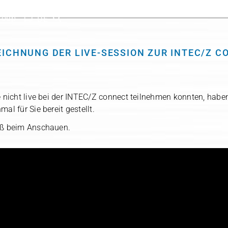
roup
Deutsch
ICHNUNG DER LIVE-SESSION ZUR INTEC/Z C
e nicht live bei der INTEC/Z con­nect teil­neh­men konn­ten, haben
mal für Sie bereit gestellt.
aß beim Anschauen.