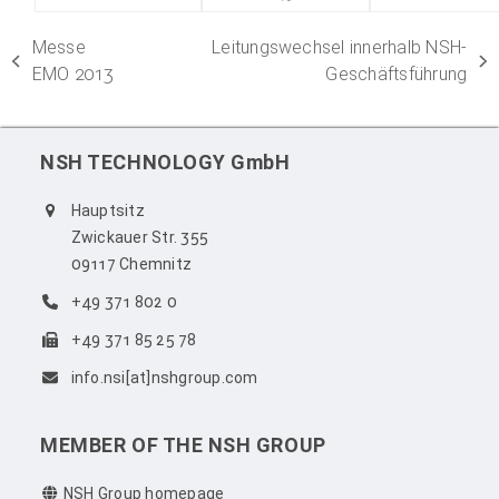
Messe
Leitungswechsel innerhalb NSH-
vorheriger
Nächster
EMO 2013
Geschäftsführung
Beitrag:
Beitrag:
NSH TECHNOLOGY GmbH
Hauptsitz
Zwickauer Str. 355
09117 Chemnitz
+49 371 802 0
+49 371 85 25 78
info.nsi[at]nshgroup.com
MEMBER OF THE NSH GROUP
NSH Group homepage