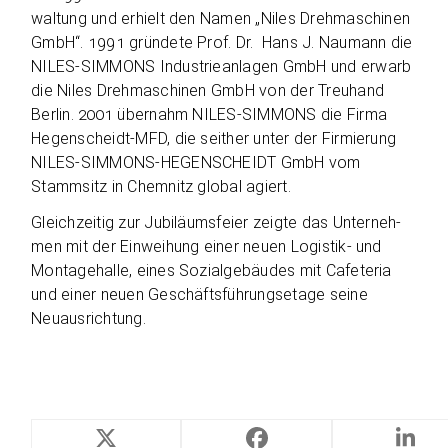
wal­tung und erhielt den Namen „Niles Dreh­ma­schi­nen
GmbH“. 1991 grün­dete Prof. Dr. Hans J. Nau­mann die
NILES-SIMMONS Indus­trie­an­la­gen GmbH und erwarb
die Niles Dreh­ma­schi­nen GmbH von der Treu­hand
Ber­lin. 2001 über­nahm NILES-SIMMONS die Firma
Hegen­scheidt-MFD, die seit­her unter der Fir­mie­rung
NILES-SIMMONS-HEGENSCHEIDT GmbH vom
Stamm­sitz in Chem­nitz glo­bal agiert.
Gleich­zei­tig zur Jubi­lä­ums­feier zeigte das Unter­neh­
men mit der Ein­wei­hung einer neuen Logis­tik- und
Mon­ta­ge­halle, eines Sozi­al­ge­bäu­des mit Cafe­te­ria
und einer neuen Geschäfts­füh­rungs­etage seine
Neuausrichtung.