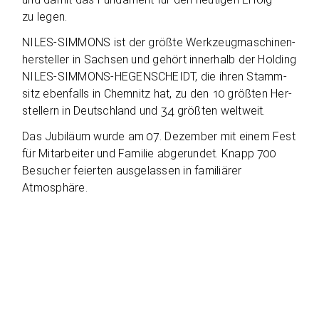
zu legen.
NILES-SIMMONS ist der größte Werk­zeug­ma­schi­nen­
her­stel­ler in Sach­sen und gehört inner­halb der Hol­ding
NILES-SIMMONS-HEGENSCHEIDT, die ihren Stamm­
sitz eben­falls in Chem­nitz hat, zu den 10 größ­ten Her­
stel­lern in Deutsch­land und 34 größ­ten weltweit.
Das Jubi­läum wurde am 07. Dezem­ber mit einem Fest
für Mit­ar­bei­ter und Fami­lie abge­run­det. Knapp 700
Besu­cher fei­er­ten aus­ge­las­sen in fami­liä­rer
Atmosphäre.