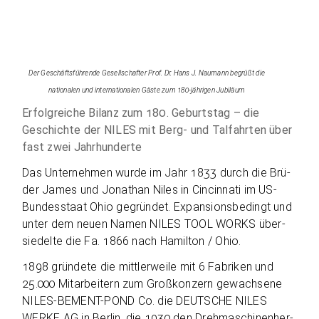
Der Geschäfts­füh­rende Gesell­schaf­ter Prof. Dr. Hans J. Nau­mann begrüßt die
natio­na­len und inter­na­tio­na­len Gäste zum 180-jäh­ri­gen Jubiläum
Erfolg­rei­che Bilanz zum 180. Geburts­tag – die
Geschichte der NILES mit Berg- und Tal­fahr­ten über
fast zwei Jahrhunderte
Das Unter­neh­men wurde im Jahr 1833 durch die Brü­
der James und Jona­than Niles in Cin­cin­nati im US-
Bun­des­staat Ohio gegrün­det. Expan­si­ons­be­dingt und
unter dem neuen Namen NILES TOOL WORKS über­
sie­delte die Fa. 1866 nach Hamil­ton / Ohio.
1898 grün­dete die mitt­ler­weile mit 6 Fabri­ken und
25.000 Mit­ar­bei­tern zum Groß­kon­zern gewach­sene
NILES-BEMENT-POND Co. die DEUTSCHE NILES
WERKE AG in Ber­lin, die 1930 den Dreh­ma­schi­nen­her­