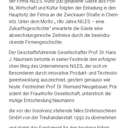
der Firma NILES. Rund 200 gela­dene Gäste aus Poli­
tik, Wirt­schaft und Kul­tur folg­ten der Ein­la­dung in den
Haupt­sitz der Firma an die Zwi­ckauer Straße in Chem­
nitz. Unter dem Motto „180 Jahre NILES – eine
Zukunfts­ge­schichte“ erwar­tete die Gäste eine
abwechs­lungs­rei­che Zeit­reise durch die beein­dru­
ckende Firmengeschichte.
Der Geschäfts­füh­rende Gesell­schaf­ter Prof. Dr. Hans
J. Nau­mann betonte in sei­ner Fest­rede den erfolg­rei­
chen Weg des Unter­neh­mens NILES, der sich im
Beson­de­ren durch inno­va­tive Pro­dukt- und Tech­no­lo­
gie­ent­wick­lung aus­zeich­net, ges­tern genauso wie
heute. Fest­red­ner Prof. Dr. Rei­mund Neu­ge­bauer, Prä­
si­dent der Fraun­ho­fer Gesell­schaft, unter­strich die
mutige Ent­schei­dung Naumanns
die vor der Insol­venz ste­hende Niles Dreh­ma­schi­nen
GmbH von der Treu­hand­an­stalt 1992 zu übernehmen
und damit das Fun­da­ment für den heu­ti­gen Erfolg