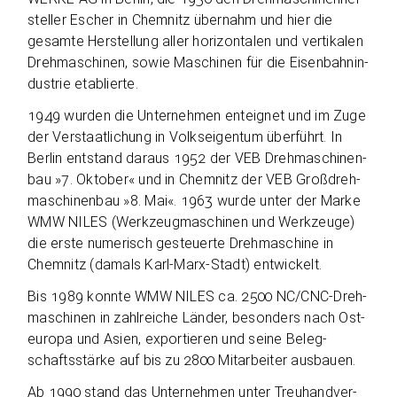
stel­ler Escher in Chem­nitz über­nahm und hier die
gesamte Her­stel­lung aller hori­zon­ta­len und ver­ti­ka­len
Dreh­ma­schi­nen, sowie Maschi­nen für die Eisen­bahn­in­
dus­trie etablierte.
1949 wur­den die Unter­neh­men ent­eig­net und im Zuge
der Ver­staat­li­chung in Volks­ei­gen­tum über­führt. In
Ber­lin ent­stand dar­aus 1952 der VEB Dreh­ma­schi­nen­
bau »7. Okto­ber« und in Chem­nitz der VEB Groß­dreh­
ma­schi­nen­bau »8. Mai«. 1963 wurde unter der Marke
WMW NILES (Werk­zeug­ma­schi­nen und Werk­zeuge)
die erste nume­risch gesteu­erte Dreh­ma­schine in
Chem­nitz (damals Karl-Marx-Stadt) entwickelt.
Bis 1989 konnte WMW NILES ca. 2500 NC/CNC-Dreh­
ma­schi­nen in zahl­rei­che Län­der, beson­ders nach Ost­
eu­ropa und Asien, expor­tie­ren und seine Beleg­
schafts­stärke auf bis zu 2800 Mit­ar­bei­ter ausbauen.
Ab 1990 stand das Unter­neh­men unter Treu­hand­ver­