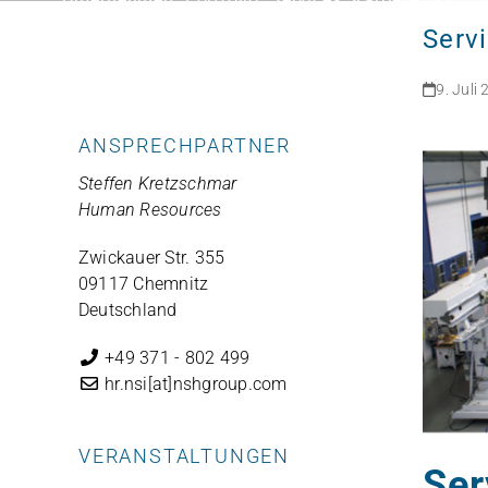
Skip
Serv
to
content
9. Juli
ANSPRECHPARTNER
Steffen Kretzschmar
Human Resources
Zwickauer Str. 355
09117 Chemnitz
Deutschland
+49 371 - 802 499
hr.nsi[at]nshgroup.com
VERANSTALTUNGEN
Ser