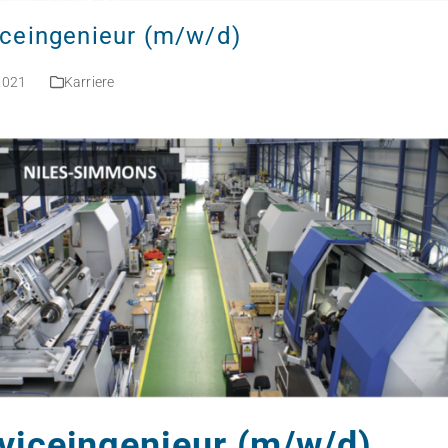
Deutsch
iceingenieur (m/w/d)
 2021
Karriere
viceingenieur (m/w/d)