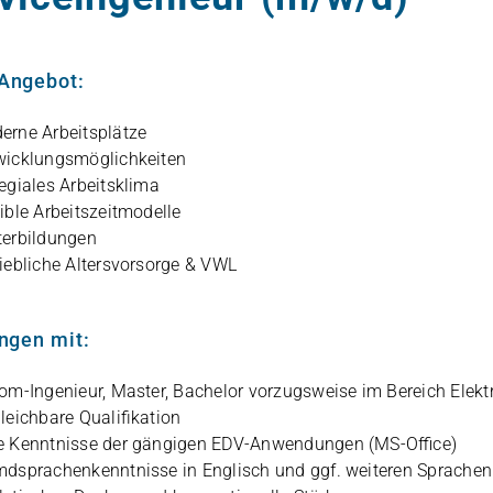
Angebot:
rne Arbeits­plätze
wick­lungs­mög­lich­kei­ten
le­gia­les Arbeitsklima
xi­ble Arbeitszeitmodelle
ter­bil­dun­gen
ieb­li­che Alters­vor­sorge & VWL
ingen mit:
om-Inge­nieur, Mas­ter, Bache­lor vor­zugs­weise im Bereich Elek­tro­t
gleich­bare Qualifikation
 Kennt­nisse der gän­gi­gen EDV-Anwen­dun­gen (MS-Office)
d­spra­chen­kennt­nisse in Eng­lisch und ggf. wei­te­ren Sprachen