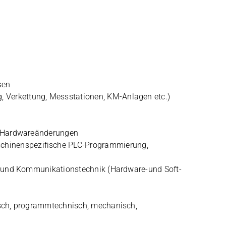
sen
 Ver­ket­tung, Mess­sta­tio­nen, KM-Anla­gen etc.)
 und Hardwareänderungen
hi­nen­spe­zi­fi­sche PLC-Pro­gram­mie­rung,
e- und Kom­mu­ni­ka­ti­ons­tech­nik (Hard­ware-und Soft­
trisch, pro­gramm­tech­nisch, mecha­nisch,