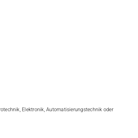
ech­nik, Elek­tro­nik, Auto­ma­ti­sie­rungs­tech­nik oder