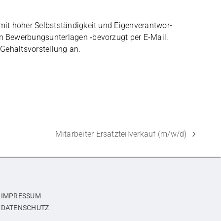
mit hoher Selbst­stän­dig­keit und Eigen­ver­ant­wor­
n Bewer­bungs­un­ter­la­gen ‑bevor­zugt per E‑Mail.
 Gehalts­vor­stel­lung an.
Mitarbeiter Ersatzteilverkauf (m/w/d)
Nächster
Beitrag:
IMPRESSUM
DATENSCHUTZ