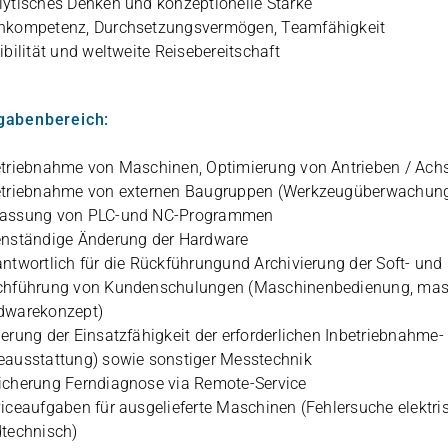
ly­ti­sches Den­ken und kon­zep­tio­nelle Stärke
­kom­pe­tenz, Durch­set­zungs­ver­mö­gen, Teamfähigkeit
xi­bi­li­tät und welt­weite Reisebereitschaft
gabenbereich:
­trieb­nahme von Maschi­nen, Opti­mie­rung von Antrie­ben / Ach
­trieb­nahme von exter­nen Bau­grup­pen (Werk­zeug­über­wa­chung,
as­sung von PLC-und NC-Programmen
n­stän­dige Ände­rung der Hardware
ant­wort­lich für die Rück­füh­run­gund Archi­vie­rung der Soft-
h­füh­rung von Kun­den­schu­lun­gen (Maschi­nen­be­die­nung, masc
dwarekonzept)
e­rung der Ein­satz­fä­hig­keit der erfor­der­li­chen Inbe­trieb­nahm
­aus­stat­tung) sowie sons­ti­ger Messtechnik
­che­rung Fern­dia­gnose via Remote-Service
vice­auf­ga­ben für aus­ge­lie­ferte Maschi­nen (Feh­ler­su­che elek­
dtechnisch)