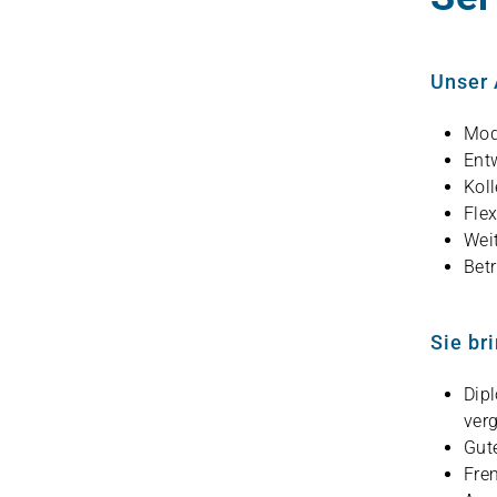
Unser 
Mode
Ent­
Kol­
Fle­
Wei­
Betr
Sie br
Dipl
ver­
Gute
Frem