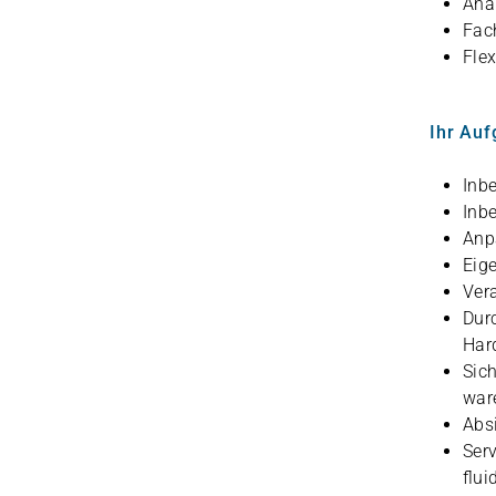
Ana­
Fach
Fle­
Ihr Auf
Inbe
Inbe
Anp
Eige
Ver­
Durc
Har
Sich
ware
Absi
Ser­
flui