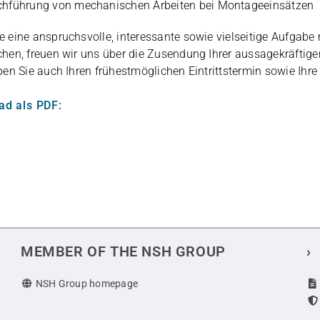
h­füh­rung von mecha­ni­schen Arbei­ten bei Montageeinsätzen
 eine anspruchs­volle, inter­es­sante sowie viel­sei­tige Auf­gabe 
hen, freuen wir uns über die Zusen­dung Ihrer aus­sa­ge­kräf­ti­ge
en Sie auch Ihren frü­hest­mög­li­chen Ein­tritts­ter­min sowie Ihre
ad als PDF:
MEMBER OF THE NSH GROUP
›
NSH Group homepage