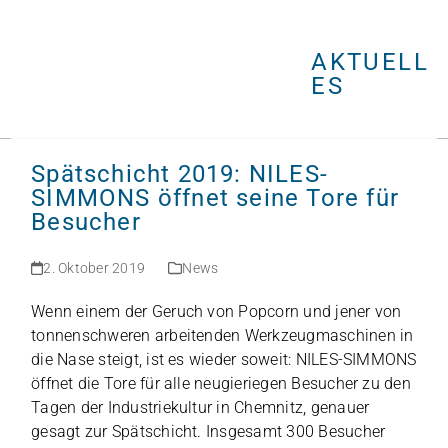
Open
Close
Skip
mobile
mobile
to
menu
menu
AKTUELL
content
ES
Spätschicht 2019: NILES-
SIMMONS öffnet seine Tore für
Besucher
2. Oktober 2019
News
Wenn einem der Geruch von Pop­corn und jener von
ton­nen­schwe­ren arbei­ten­den Werk­zeug­ma­schi­nen in
die Nase steigt, ist es wie­der soweit: NILES-SIMMONS
öff­net die Tore für alle neu­gie­rie­gen Besu­cher zu den
Tagen der Indus­trie­kul­tur in Chem­nitz, genauer
gesagt zur Spät­schicht. Ins­ge­samt 300 Besu­cher