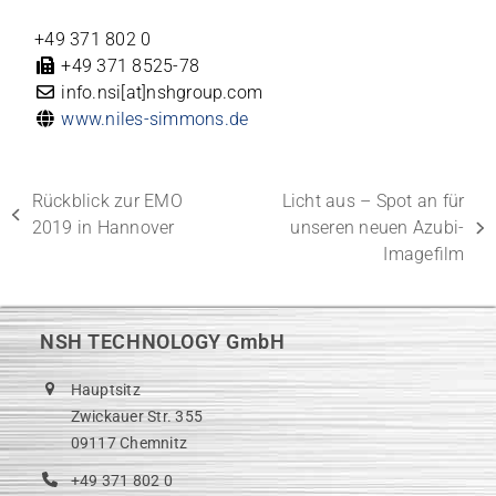
+49 371 802 0
+49 371 8525-78
info.nsi[at]nshgroup.com
www.niles-simmons.de
Rückblick zur EMO
Licht aus – Spot an für
vorheriger
2019 in Hannover
unseren neuen Azubi-
Nächster
Beitrag:
Imagefilm
Beitrag:
NSH TECHNOLOGY GmbH
Hauptsitz
Zwickauer Str. 355
09117 Chemnitz
+49 371 802 0