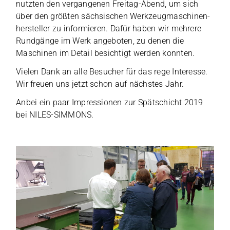
nutz­ten den ver­gan­ge­nen Frei­tag-Abend, um sich
über den größ­ten säch­si­schen Werk­zeug­ma­schi­nen­
her­stel­ler zu infor­mie­ren. Dafür haben wir meh­rere
Rund­gänge im Werk ange­bo­ten, zu denen die
Maschi­nen im Detail besich­tigt wer­den konnten.
Vie­len Dank an alle Besu­cher für das rege Inter­esse.
Wir freuen uns jetzt schon auf nächs­tes Jahr.
Anbei ein paar Impres­sio­nen zur Spät­schicht 2019
bei NILES-SIMMONS.