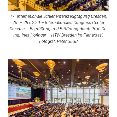
17. Inter­na­tio­nale Schie­nen­fahr­zeug­ta­gung Dres­den,
26. – 28.02.20 – Inter­na­tio­na­les Con­gress Cen­ter
Dres­den – Begrü­ßung und Eröff­nung durch Prof. Dr.-
Ing. Ines Hof­in­ger – HTW Dres­den im Ple­nar­saal.
Foto­graf: Peter SEBB