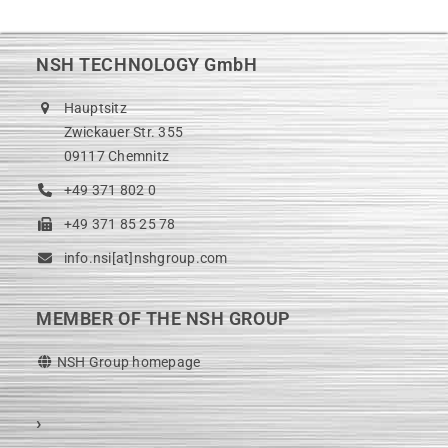
NSH TECHNOLOGY GmbH
Hauptsitz
Zwickauer Str. 355
09117 Chemnitz
+49 371 802 0
+49 371 85 25 78
info.nsi[at]nshgroup.com
MEMBER OF THE NSH GROUP
NSH Group homepage
›