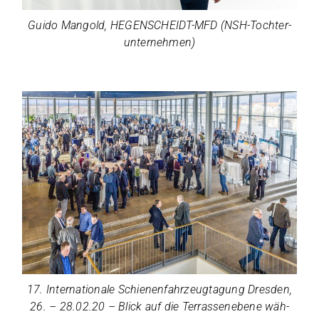
Guido Man­gold, HEGENSCHEIDT-MFD (NSH-Toch­ter­
un­ter­neh­men)
17. Inter­na­tio­nale Schie­nen­fahr­zeug­ta­gung Dres­den,
26. – 28.02.20 – Blick auf die Ter­ras­sen­e­bene wäh­