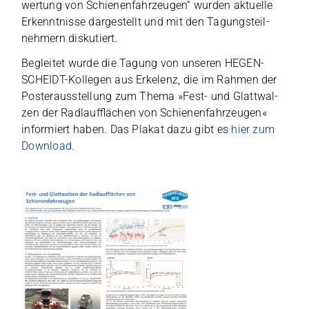
wer­tung von Schie­nen­fahr­zeu­gen“ wur­den aktu­elle
Erkennt­nisse dar­ge­stellt und mit den Tagungs­teil­
neh­mern diskutiert.
Beglei­tet wurde die Tagung von unse­ren HEGEN­
SCHEIDT-Kol­le­gen aus Erkel­enz, die im Rah­men der
Pos­ter­aus­stel­lung zum Thema »Fest- und Glatt­wal­
zen der Rad­lauf­flä­chen von Schie­nen­fahr­zeu­gen«
infor­miert haben. Das Pla­kat dazu gibt es
hier zum
Down­load
.