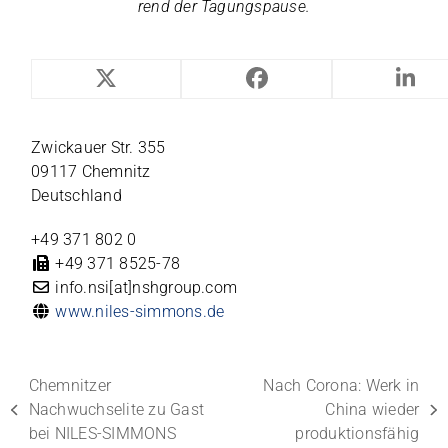
rend der Tagungspause.
NILES-SIMMONS
Zwickauer Str. 355
09117 Chemnitz
Deutschland
+49 371 802 0
+49 371 8525-78
info.nsi[at]nshgroup.com
www.niles-simmons.de
Chemnitzer
Nach Corona: Werk in
Nachwuchselite zu Gast
China wieder
vorheriger
Nächster
bei NILES-SIMMONS
produktionsfähig
Beitrag:
Beitrag: