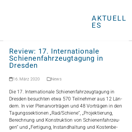
Open
Close
Skip
mobile
mobile
to
menu
menu
AKTUELL
content
ES
Review: 17. Internationale
Schienenfahrzeugtagung in
Dresden
16. März 2020
News
Die 17. Inter­na­tio­nale Schie­nen­fahr­zeug­ta­gung in
Dres­den besuch­ten etwa 570 Teil­neh­mer aus 12 Län­
dern. In vier Ple­nar­vor­trä­gen und 48 Vor­trä­gen in den
Tagungs­sek­tio­nen „Rad/Schiene“, „Pro­jek­tie­rung,
Berech­nung und Kon­struk­tion von Schie­nen­fahr­zeu­
gen“ und „Fer­ti­gung, Instand­hal­tung und Kos­ten­be­