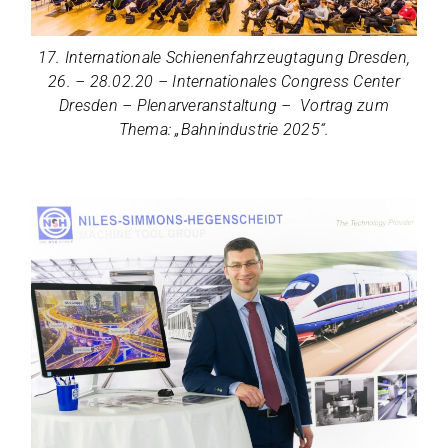
17. Inter­na­tio­nale Schie­nen­fahr­zeug­ta­gung Dres­den,
26. – 28.02.20 – Inter­na­tio­na­les Con­gress Cen­ter
Dres­den – Ple­nar­ver­an­stal­tung – Vor­trag zum
Thema: „Bahn­in­dus­trie 2025“.